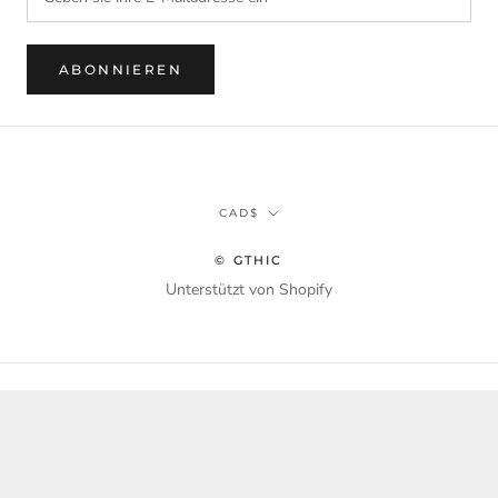
ABONNIEREN
Währung
CAD$
© GTHIC
Unterstützt von Shopify