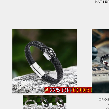
PATTE
CROS
K