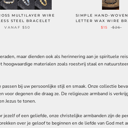
ROSS MULTILAYER WIRE
SIMPLE HAND-WOVE
LESS STEEL BRACELET
LETTER WAX WIRE B
VANAF
$50
$15
$26
sieraden, maar dienden ook als herinnering aan je spirituele re
t hoogwaardige materialen zoals roestvrij staal en natuurstee
assen bij uw persoonlijke stijl en smaak. Onze collectie bev
 voor degenen die draag ze. De religieuze armband is verkrij
en Jezus te tonen.
r jezelf of een geliefde, onze christelijke armbanden zijn de pe
prekken over je geloof te beginnen en de liefde van God met 