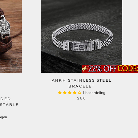
ANKH STAINLESS STEEL
BRACELET
1 beoordeling
$86
IDED
USTABLE
ngen