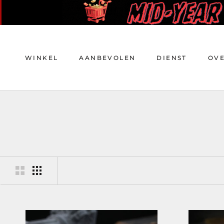
Doorgaan
naar
artikel
WINKEL
AANBEVOLEN
DIENST
OV
WINKEL
AANBEVOLEN