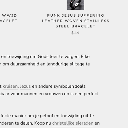
N WWJD
PUNK JESUS SUFFERING
RACELET
LEATHER WOVEN STAINLESS
STEEL BRACELET
$49
is en toewijding om Gods leer te volgen. Elke
n om duurzaamheid en langdurige slijtage te
at
kruisen
,
Jezus
en andere symbolen zoals
gbaar voor mannen en vrouwen en is een perfect
rfecte manier om je geloof en toewijding uit te
anderen te delen. Koop nu
christelijke sieraden
en