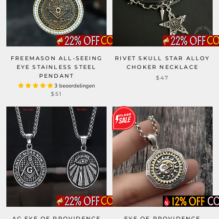
FREEMASON ALL-SEEING
RIVET SKULL STAR ALLOY
EYE STAINLESS STEEL
CHOKER NECKLACE
PENDANT
$47
3 beoordelingen
$51
AG EYE OF PROVIDENCE
EYE OF PROVIDENCE