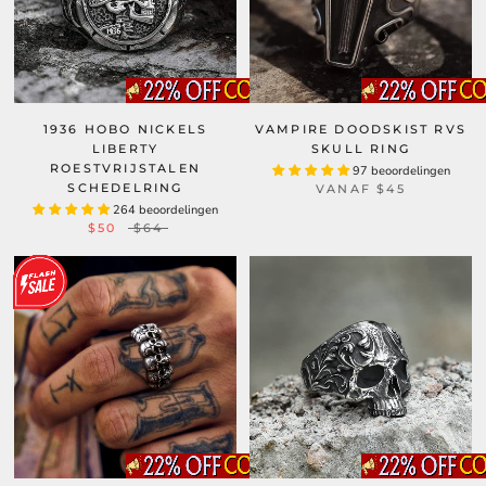
1936 HOBO NICKELS
VAMPIRE DOODSKIST RVS
LIBERTY
SKULL RING
ROESTVRIJSTALEN
97 beoordelingen
SCHEDELRING
VANAF
$45
264 beoordelingen
$50
$64