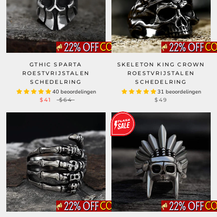
GTHIC SPARTA
SKELETON KING CROWN
ROESTVRIJSTALEN
ROESTVRIJSTALEN
SCHEDELRING
SCHEDELRING
40 beoordelingen
31 beoordelingen
$41
$64
$49