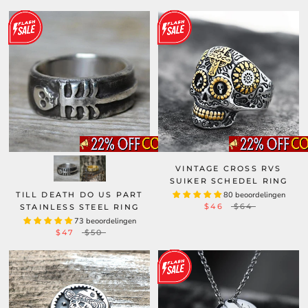
VINTAGE CROSS RVS
SUIKER SCHEDEL RING
TILL DEATH DO US PART
80 beoordelingen
$46
$64
STAINLESS STEEL RING
73 beoordelingen
$47
$50