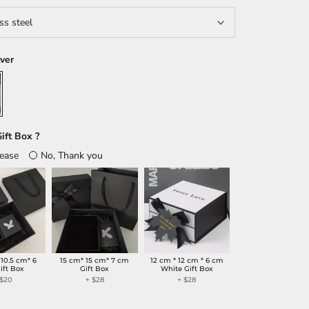
ss steel
lver
ift Box ?
lease
No, Thank you
 10.5 cm* 6
15 cm* 15 cm* 7 cm
12 cm * 12 cm * 6 cm
ift Box
Gift Box
White Gift Box
 $20
+ $28
+ $28