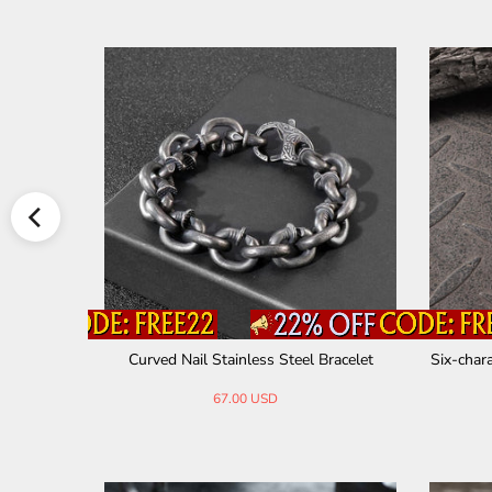
Skull a
ss Steel Fa
Ankh Stainless Steel Bracelet
60.50 USD