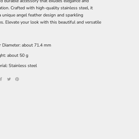
nd durable accessory that exudes elegance and
tion. Crafted with high-quality stainless steel, it
a unique angel feather design and sparkling
. Elevate your look with this beautiful and versatile
r Diameter: about 71.4 mm
ht: about 50 g
rial: Stainless steel