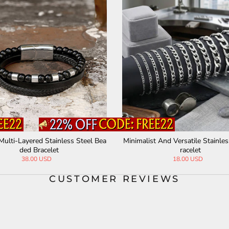
ter Stainless Steel Adjustable B
Skull Stainless Steel Beads B
eaded Bracelet
23.00 USD
28.00 USD
CUSTOMER REVIEWS