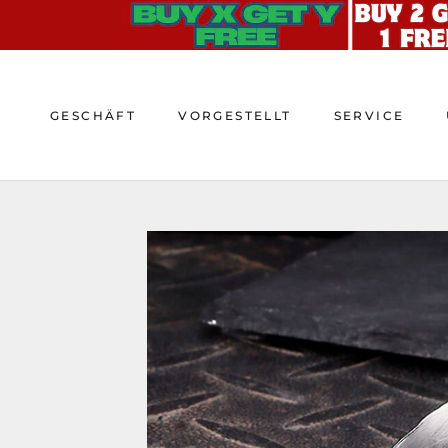
Zum
Inhalt
springen
GESCHÄFT
VORGESTELLT
SERVICE
GESCHÄFT
VORGESTELLT