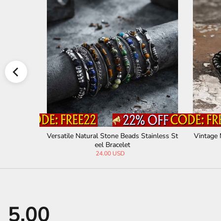
nless Steel
Double Chains Stainless Steel Bracelet
WWJD Let
45.30 USD