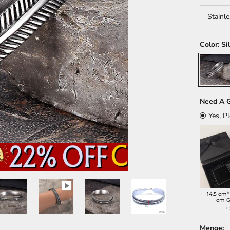
Stainle
Color:
Si
Silver
Need A G
Yes, P
14.5 cm*
cm G
+
Menge: