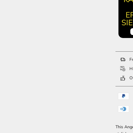
E
SI
Fr
Ha
Ov
This Ange