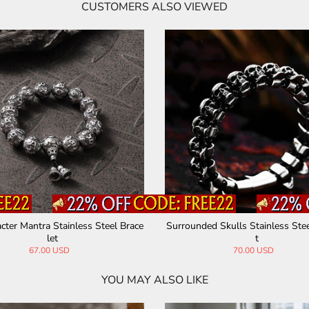
CUSTOMERS ALSO VIEWED
nd Crossbones Stainless Steel Ope
Viking Rune Möbius Twisted Sta
n Bracelet
el Open Bracelet
53.00 USD
41.00 USD
YOU MAY ALSO LIKE