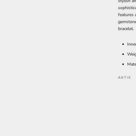
stylish a
sophistica
features 
gemstones
bracelet.
Inne
Weig
Mate
AKTIE