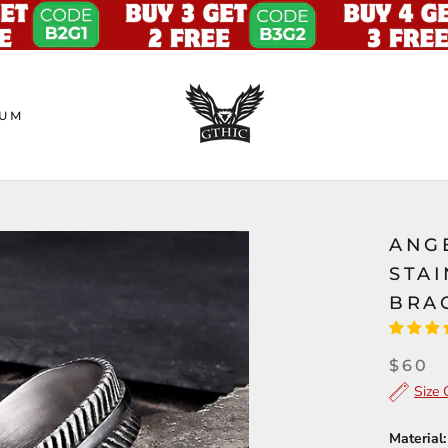
UM
ANG
STAI
BRA
$60
Size 
Material: