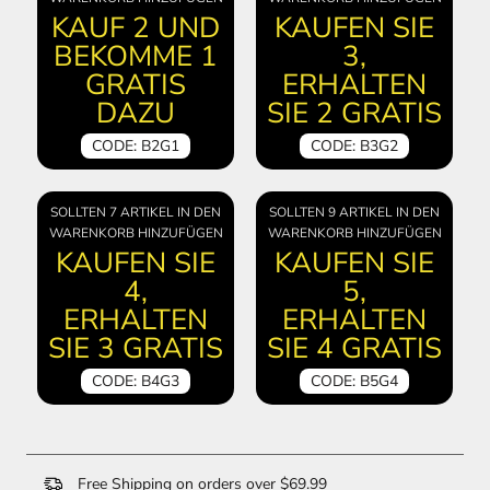
KAUF 2 UND
KAUFEN SIE
BEKOMME 1
3,
GRATIS
ERHALTEN
DAZU
SIE 2 GRATIS
CODE: B2G1
CODE: B3G2
SOLLTEN 7 ARTIKEL IN DEN
SOLLTEN 9 ARTIKEL IN DEN
WARENKORB HINZUFÜGEN
WARENKORB HINZUFÜGEN
KAUFEN SIE
KAUFEN SIE
4,
5,
ERHALTEN
ERHALTEN
SIE 3 GRATIS
SIE 4 GRATIS
CODE: B4G3
CODE: B5G4
Free Shipping on orders over $69.99