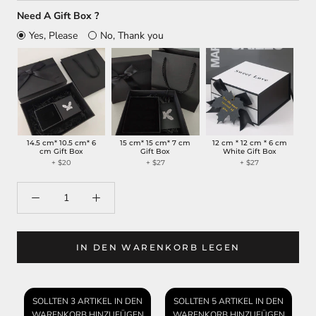
Need A Gift Box ?
Yes, Please
No, Thank you
14.5 cm* 10.5 cm* 6
15 cm* 15 cm* 7 cm
12 cm * 12 cm * 6 cm
cm Gift Box
Gift Box
White Gift Box
+ $20
+ $27
+ $27
IN DEN WARENKORB LEGEN
SOLLTEN 3 ARTIKEL IN DEN
SOLLTEN 5 ARTIKEL IN DEN
WARENKORB HINZUFÜGEN
WARENKORB HINZUFÜGEN