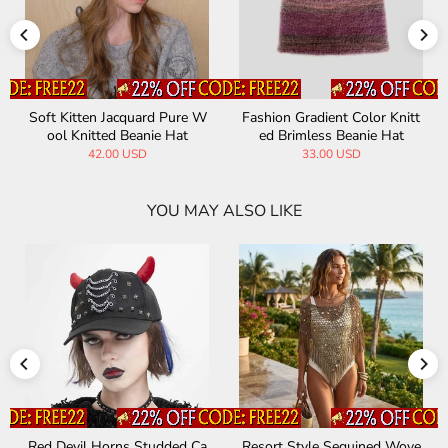
Soft Kitten Jacquard Pure W
Fashion Gradient Color Knitt
ool Knitted Beanie Hat
ed Brimless Beanie Hat
42.00 USD
33.00 USD
YOU MAY ALSO LIKE
Red Devil Horns Studded Ca
Resort Style Sequined Wove